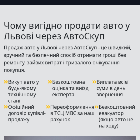
Чому вигідно продати авто у
Львові через АвтоСкуп
Продаж авто у Львові через АвтоСкуп - це швидкий,
зручний та безпечний спосіб отримати гроші без
ремонту, зайвих витрат і тривалого очікування
покупця.
Викуп авто у
Безкоштовна
Виплата всієї
будь-якому
оцінка та виїзд
суми в день
технічному
експерта
звернення
стані
Офіційний
Переоформлення
Безкоштовний
договір купівлі-
в ТСЦ МВС за наш
евакуатор
продажу
рахунок
(якщо авто не
на ходу)